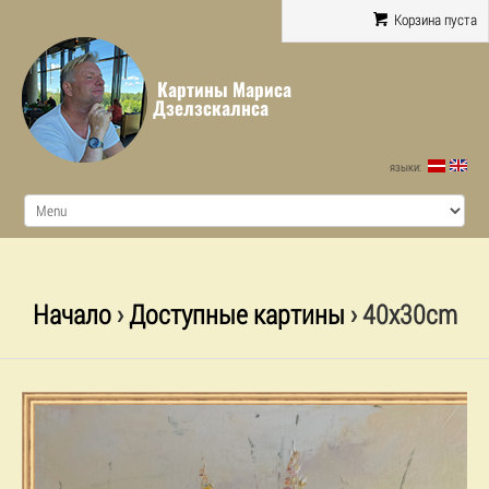
Корзина пуста
Картины Мариса
Дзелзскалнса
языки:
Начало
›
Доступные картины
› 40x30cm