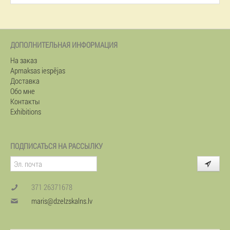
ДОПОЛНИТЕЛЬНАЯ ИНФОРМАЦИЯ
На заказ
Apmaksas iespējas
Доставка
Обо мне
Контакты
Exhibitions
ПОДПИСАТЬСЯ НА РАССЫЛКУ
371 26371678
maris@dzelzskalns.lv