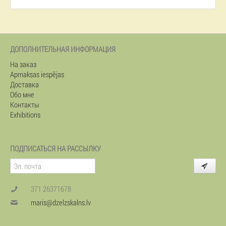
ДОПОЛНИТЕЛЬНАЯ ИНФОРМАЦИЯ
На заказ
Apmaksas iespējas
Доставка
Обо мне
Контакты
Exhibitions
ПОДПИСАТЬСЯ НА РАССЫЛКУ
371 26371678
maris@dzelzskalns.lv