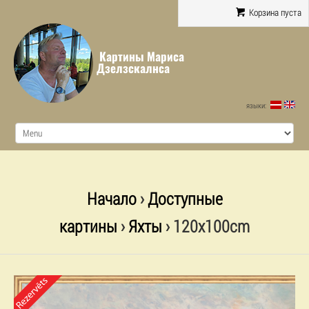
Корзина пуста
Картины Мариса
Дзелзскалнса
языки:
Начало
›
Доступные
картины
›
Яхты
› 120x100cm