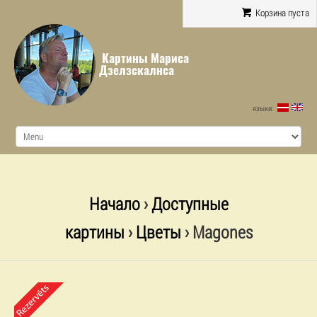
Корзина пуста
Картины Мариса
Дзелзскалнса
языки:
Начало
›
Доступные
картины
›
Цветы
› Magones