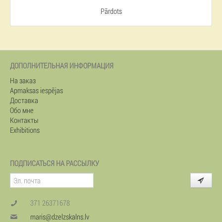
Pārdots
ДОПОЛНИТЕЛЬНАЯ ИНФОРМАЦИЯ
На заказ
Apmaksas iespējas
Доставка
Обо мне
Контакты
Exhibitions
ПОДПИСАТЬСЯ НА РАССЫЛКУ
371 26371678
maris@dzelzskalns.lv