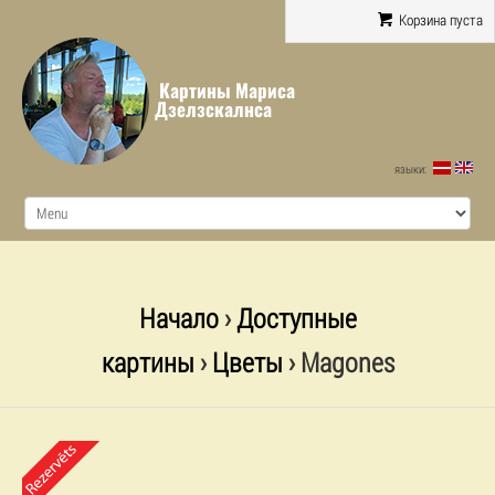
Корзина пуста
Картины Мариса
Дзелзскалнса
языки:
Начало
›
Доступные
картины
›
Цветы
› Magones