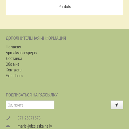
Pārdots
ДОПОЛНИТЕЛЬНАЯ ИНФОРМАЦИЯ
На заказ
Apmaksas iespējas
Доставка
Обо мне
Контакты
Exhibitions
ПОДПИСАТЬСЯ НА РАССЫЛКУ
371 26371678
maris@dzelzskalns.lv