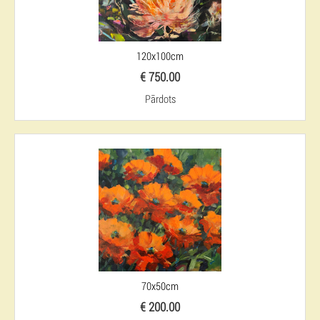
120x100cm
€ 750.00
Pārdots
70x50cm
€ 200.00