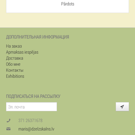
Pārdots
ДОПОЛНИТЕЛЬНАЯ ИНФОРМАЦИЯ
На заказ
Apmaksas iespējas
Доставка
Обо мне
Контакты
Exhibitions
ПОДПИСАТЬСЯ НА РАССЫЛКУ
371 26371678
maris@dzelzskalns.lv