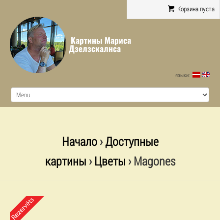
Корзина пуста
Картины Мариса
Дзелзскалнса
языки:
Начало
›
Доступные
картины
›
Цветы
› Magones