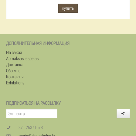
купить
ДОПОЛНИТЕЛЬНАЯ ИНФОРМАЦИЯ
На заказ
Apmaksas iespējas
Доставка
Обо мне
Контакты
Exhibitions
ПОДПИСАТЬСЯ НА РАССЫЛКУ
371 26371678
maris@dzelzskalns.lv