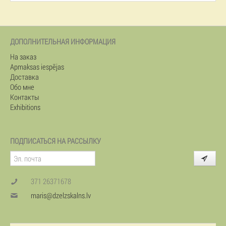
ДОПОЛНИТЕЛЬНАЯ ИНФОРМАЦИЯ
На заказ
Apmaksas iespējas
Доставка
Обо мне
Контакты
Exhibitions
ПОДПИСАТЬСЯ НА РАССЫЛКУ
371 26371678
maris@dzelzskalns.lv