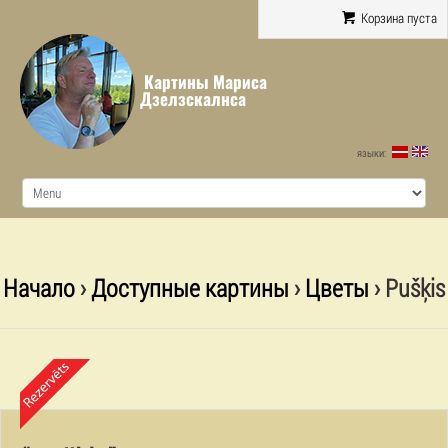
Корзина пуста
Картины Мариса
Дзелзскалнса
языки:
Начало
›
Доступные картины
›
Цветы
› Pušķis