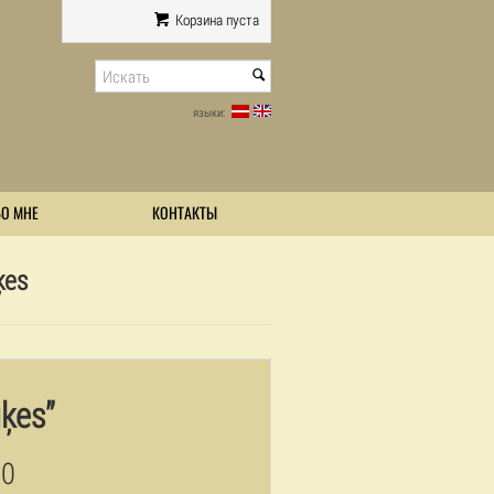
Корзина пуста
языки:
БО МНЕ
КОНТАКТЫ
ķes
ķes”
00