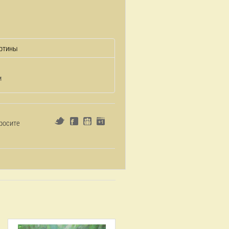
ртины
м
росите