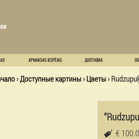
са
КАЗ
APMAKSAS IESPĒJAS
ДОСТАВКА
О
чало
›
Доступные картины
›
Цветы
› Rudzupu
“Rudzupu
€ 100.