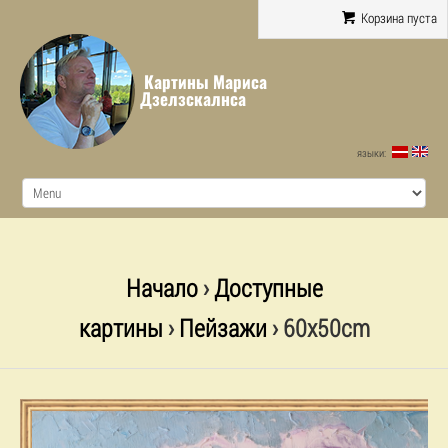
Корзина пуста
Картины Мариса
Дзелзскалнса
языки:
Начало
›
Доступные
картины
›
Пейзажи
› 60x50cm