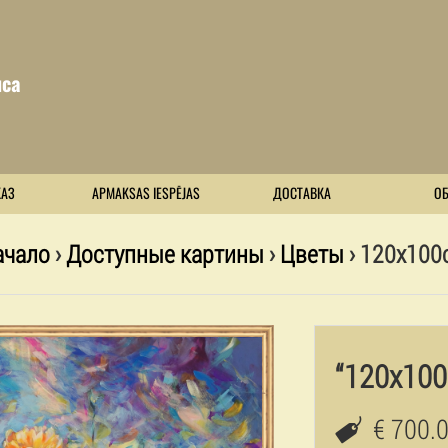
са
КАЗ
APMAKSAS IESPĒJAS
ДОСТАВКА
О
ачало
›
Доступные картины
›
Цветы
› 120x100
“120x10
€ 700.