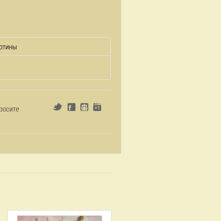
ртины
росите