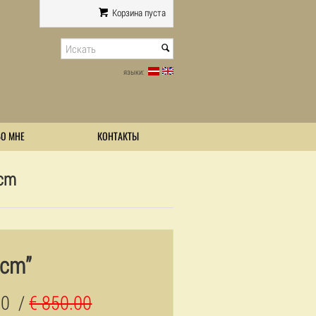
Корзина пуста
языки:
БО МНЕ
КОНТАКТЫ
cm
0cm”
00
/
€ 850.00