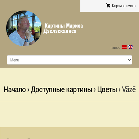
Корзина пуста
Картины Мариса
Дзелзскалнса
языки:
Начало
›
Доступные картины
›
Цветы
› Vāzē