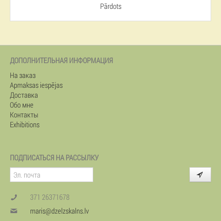
Pārdots
ДОПОЛНИТЕЛЬНАЯ ИНФОРМАЦИЯ
На заказ
Apmaksas iespējas
Доставка
Обо мне
Контакты
Exhibitions
ПОДПИСАТЬСЯ НА РАССЫЛКУ
371 26371678
maris@dzelzskalns.lv