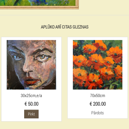
APLŪKO ARĪ CITAS GLEZNAS
30x25cm,e/a
70x50cm
€ 50.00
€ 200.00
Pārdots
Pirkt