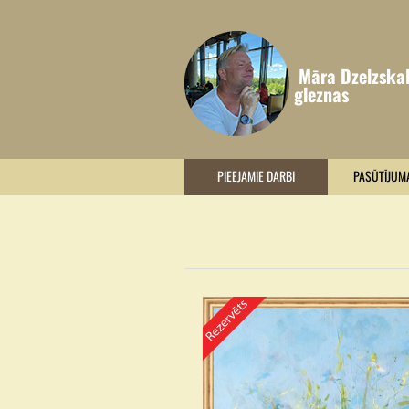
Māra Dzelzska
gleznas
PIEEJAMIE DARBI
PASŪTĪJUM