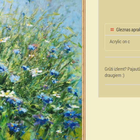
Gleznas apra
Acrylic on c
Grūti izlemt? Pajaut
draugiem :)