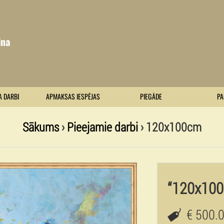
lna
A DARBI
APMAKSAS IESPĒJAS
PIEGĀDE
PA
Sākums
›
Pieejamie darbi
› 120x100cm
“120x10
€ 500.