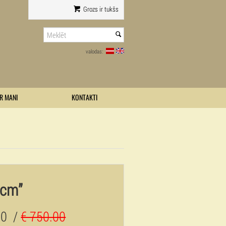
Grozs ir tukšs
valodas:
R MANI
KONTAKTI
0cm”
00
/
€ 750.00