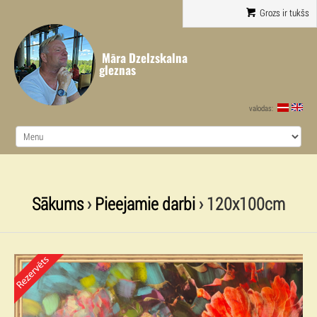
Grozs ir tukšs
Māra Dzelzskalna
gleznas
valodas:
Sākums
›
Pieejamie darbi
› 120x100cm