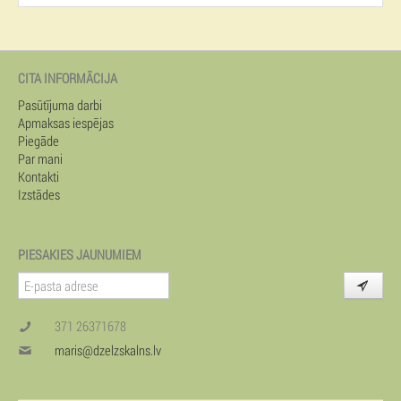
CITA INFORMĀCIJA
Pasūtījuma darbi
Apmaksas iespējas
Piegāde
Par mani
Kontakti
Izstādes
PIESAKIES JAUNUMIEM
371 26371678
maris@dzelzskalns.lv