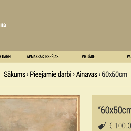
lna
A DARBI
APMAKSAS IESPĒJAS
PIEGĀDE
PA
Sākums
›
Pieejamie darbi
›
Ainavas
› 60x50cm
“60x50c
€ 100.