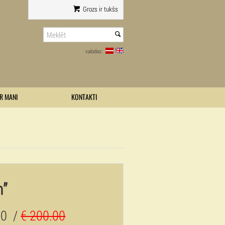
Grozs ir tukšs
valodas:
R MANI
KONTAKTI
m”
00
/
€ 200.00