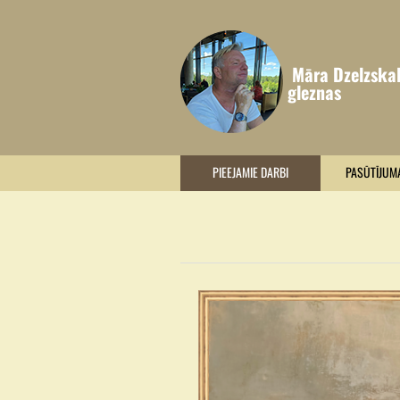
Māra Dzelzska
gleznas
PIEEJAMIE DARBI
PASŪTĪJUM