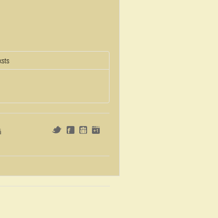
ksts
ā