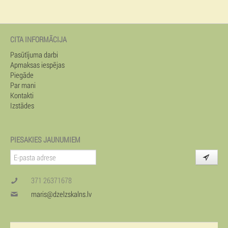
CITA INFORMĀCIJA
Pasūtījuma darbi
Apmaksas iespējas
Piegāde
Par mani
Kontakti
Izstādes
PIESAKIES JAUNUMIEM
371 26371678
maris@dzelzskalns.lv