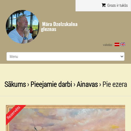
Grozs ir tukšs
Māra Dzelzskalna
gleznas
valodas:
Sākums
›
Pieejamie darbi
›
Ainavas
› Pie ezera