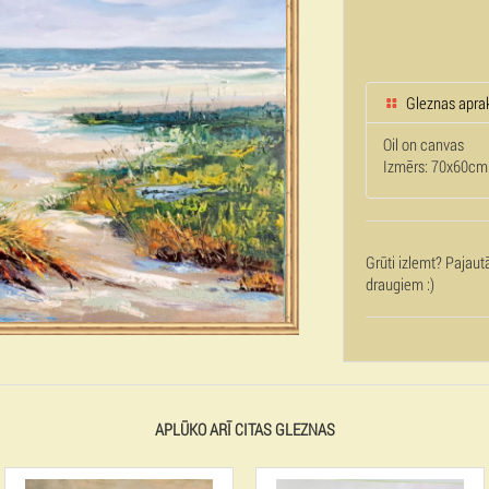
Gleznas apra
Oil on canvas
Izmērs: 70x60cm
Grūti izlemt? Pajaut
draugiem :)
APLŪKO ARĪ CITAS GLEZNAS