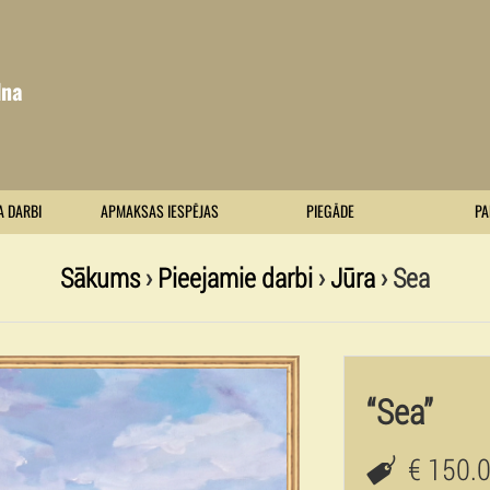
lna
A DARBI
APMAKSAS IESPĒJAS
PIEGĀDE
PA
Sākums
›
Pieejamie darbi
›
Jūra
› Sea
“Sea”
€ 150.