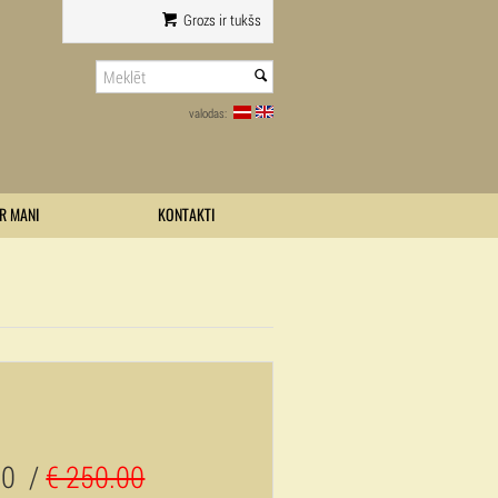
Grozs ir tukšs
valodas:
R MANI
KONTAKTI
00
/
€ 250.00