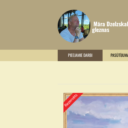
Māra Dzelzska
gleznas
PIEEJAMIE DARBI
PASŪTĪJUM