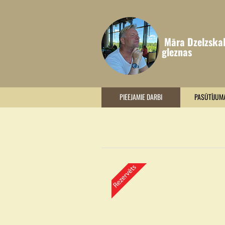
Māra Dzelzska
gleznas
PIEEJAMIE DARBI
PASŪTĪJUM