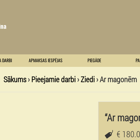
lna
A DARBI
APMAKSAS IESPĒJAS
PIEGĀDE
PA
Sākums
›
Pieejamie darbi
›
Ziedi
› Ar magonēm
“Ar mago
€ 180.