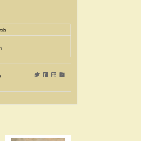
ksts
m
ā