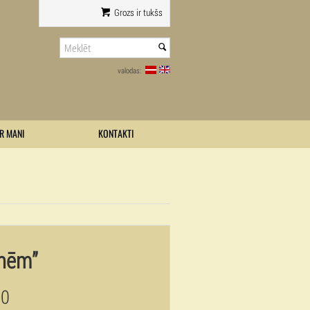
Grozs ir tukšs
valodas:
R MANI
KONTAKTI
nēm”
00