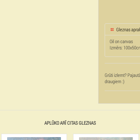
Gleznas apra
Oil on canvas
Izmērs: 100x50c
Grūti izlemt? Pajaut
draugiem :)
APLŪKO ARĪ CITAS GLEZNAS