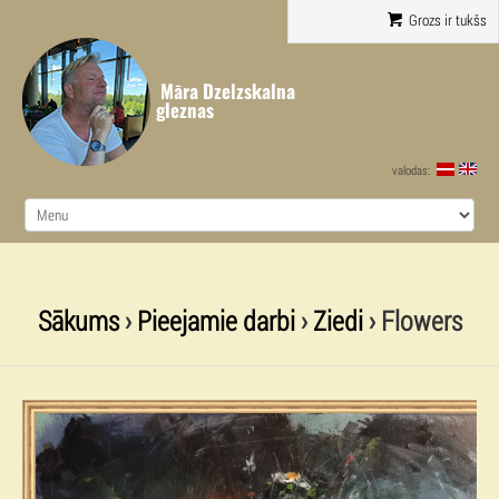
Grozs ir tukšs
Māra Dzelzskalna
gleznas
valodas:
Sākums
›
Pieejamie darbi
›
Ziedi
› Flowers