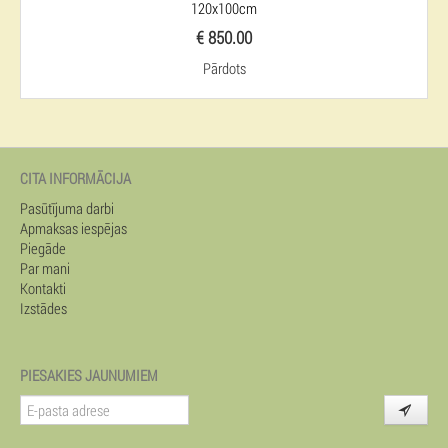
120x100cm
€ 850.00
Pārdots
CITA INFORMĀCIJA
Pasūtījuma darbi
Apmaksas iespējas
Piegāde
Par mani
Kontakti
Izstādes
PIESAKIES JAUNUMIEM