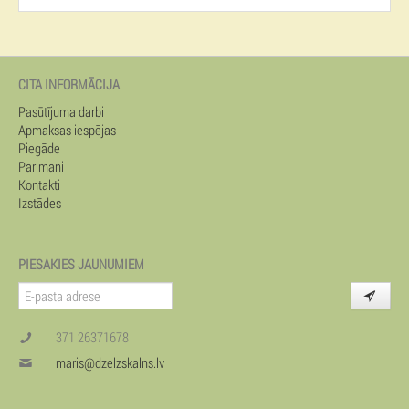
CITA INFORMĀCIJA
Pasūtījuma darbi
Apmaksas iespējas
Piegāde
Par mani
Kontakti
Izstādes
PIESAKIES JAUNUMIEM
371 26371678
maris@dzelzskalns.lv