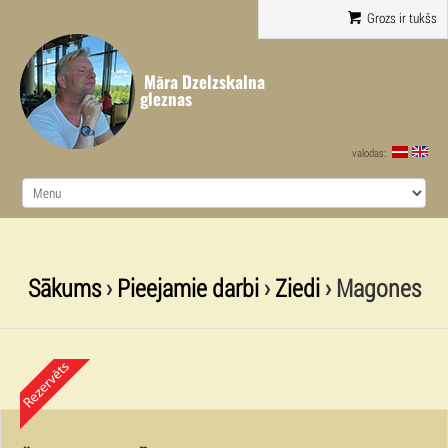
Grozs ir tukšs
Māra Dzelzskalna
gleznas
valodas:
Sākums
›
Pieejamie darbi
›
Ziedi
› Magones