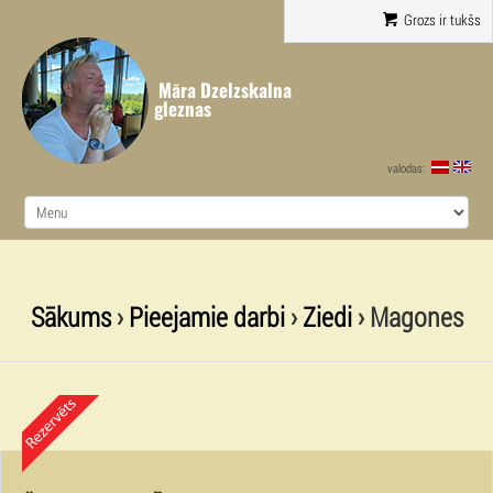
Grozs ir tukšs
Māra Dzelzskalna
gleznas
valodas:
Sākums
›
Pieejamie darbi
›
Ziedi
› Magones