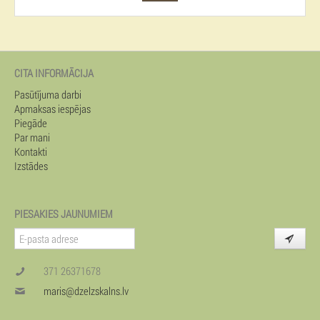
CITA INFORMĀCIJA
Pasūtījuma darbi
Apmaksas iespējas
Piegāde
Par mani
Kontakti
Izstādes
PIESAKIES JAUNUMIEM
371 26371678
maris@dzelzskalns.lv