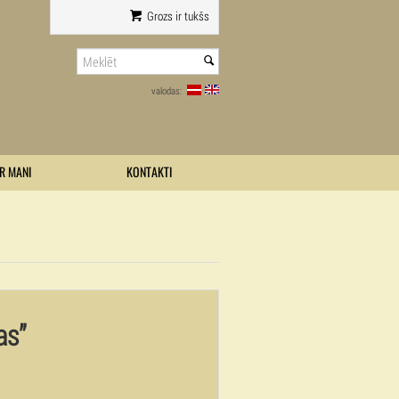
Grozs ir tukšs
valodas:
R MANI
KONTAKTI
as”
0