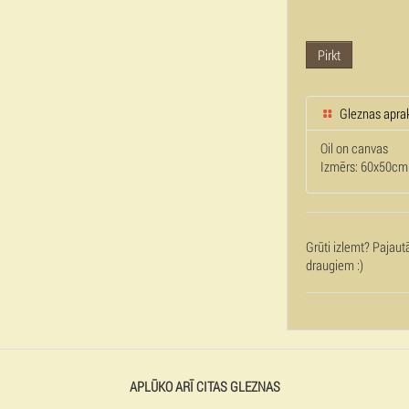
Pirkt
Gleznas apra
Oil on canvas
Izmērs: 60x50cm
Grūti izlemt? Pajaut
draugiem :)
APLŪKO ARĪ CITAS GLEZNAS