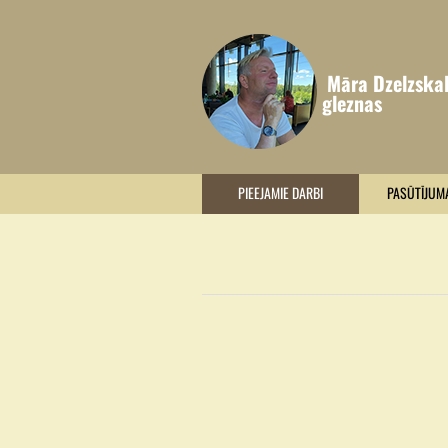
Māra Dzelzska
gleznas
PIEEJAMIE DARBI
PASŪTĪJUM