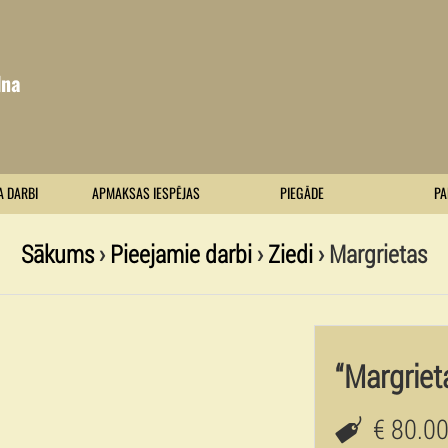
lna
A DARBI
APMAKSAS IESPĒJAS
PIEGĀDE
PA
Sākums
›
Pieejamie darbi
›
Ziedi
› Margrietas
“Margriet
€ 80.0