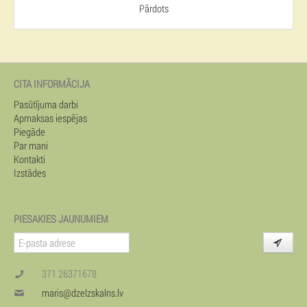
Pārdots
CITA INFORMĀCIJA
Pasūtījuma darbi
Apmaksas iespējas
Piegāde
Par mani
Kontakti
Izstādes
PIESAKIES JAUNUMIEM
371 26371678
maris@dzelzskalns.lv