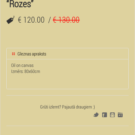
“Rozes”
€ 120.00
/
€ 130.00
Gleznas apraksts
Oil on canvas
Izmērs: 80x60cm
Grūti izlemt? Pajautā draugiem :)