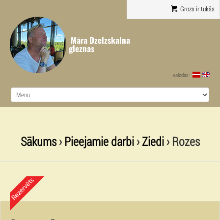
Grozs ir tukšs
Māra Dzelzskalna
gleznas
valodas:
Sākums
›
Pieejamie darbi
›
Ziedi
› Rozes