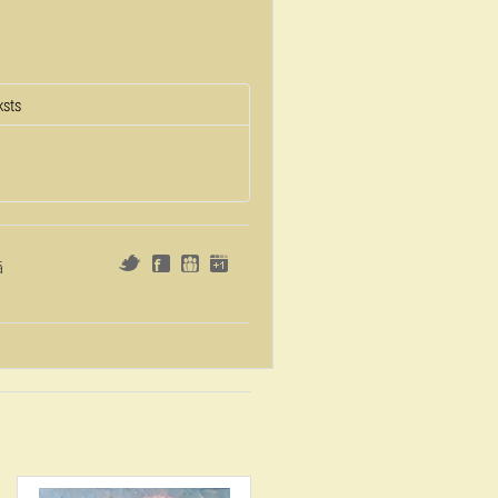
ksts
ā