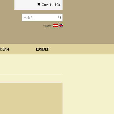
Grozs ir tukšs
valodas:
R MANI
KONTAKTI
0