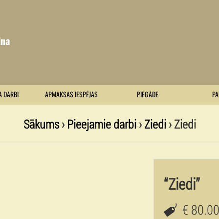
lna
A DARBI
APMAKSAS IESPĒJAS
PIEGĀDE
PA
Sākums
›
Pieejamie darbi
›
Ziedi
› Ziedi
“Ziedi”
€ 80.0