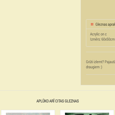
Gleznas apra
Acrylic on c
Izmērs: 60x50cm
Grūti izlemt? Pajaut
draugiem :)
APLŪKO ARĪ CITAS GLEZNAS