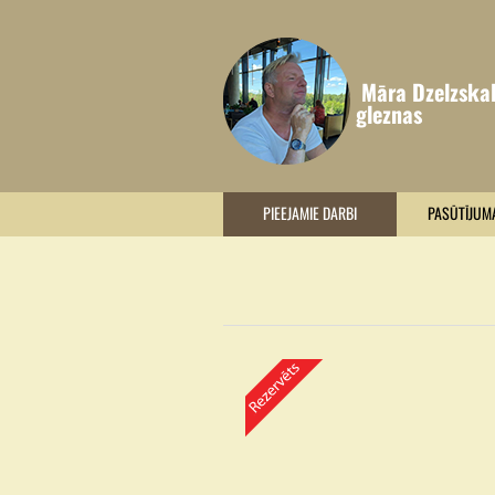
Māra Dzelzska
gleznas
PIEEJAMIE DARBI
PASŪTĪJUM