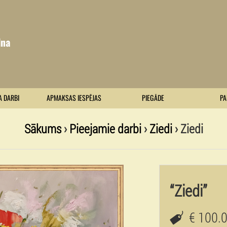
lna
A DARBI
APMAKSAS IESPĒJAS
PIEGĀDE
PA
Sākums
›
Pieejamie darbi
›
Ziedi
› Ziedi
“Ziedi”
€ 100.