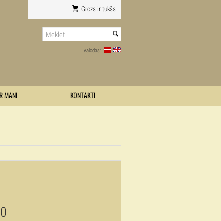
Grozs ir tukšs
valodas:
R MANI
KONTAKTI
00