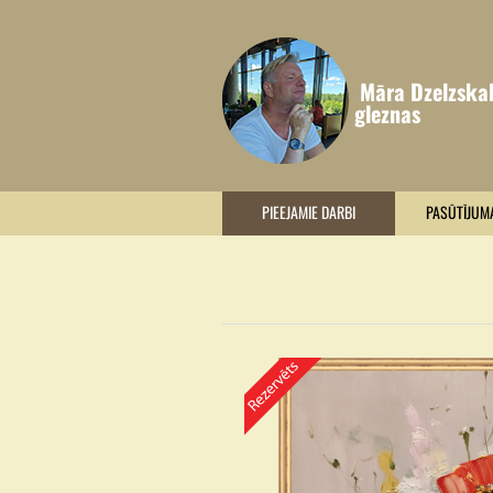
Māra Dzelzska
gleznas
PIEEJAMIE DARBI
PASŪTĪJUM