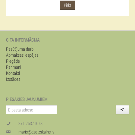
Pirkt
CITA INFORMĀCIJA
Pasūtījuma darbi
Apmaksas iespējas
Piegāde
Par mani
Kontakti
Izstādes
PIESAKIES JAUNUMIEM
371 26371678
maris@dzelzskalns.lv