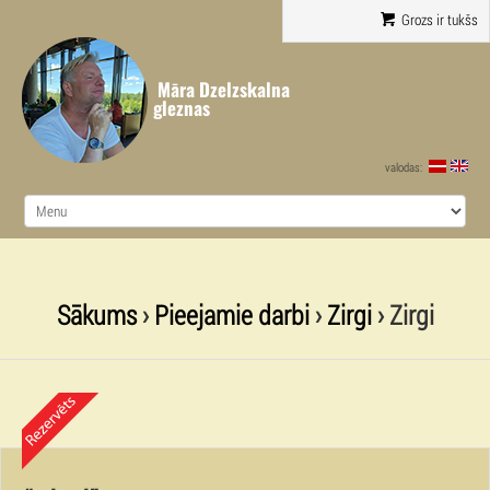
Grozs ir tukšs
Māra Dzelzskalna
gleznas
valodas:
Sākums
›
Pieejamie darbi
›
Zirgi
› Zirgi