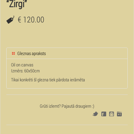
“Zirgi”
€ 120.00
Gleznas apraksts
Oil on canvas
Izmērs: 60x50cm
Tikai konkrēti šī glezna tiek pārdota ierāmēta
Grūti izlemt? Pajautā draugiem :)