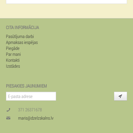
CITA INFORMĀCIJA
Pasūtījuma darbi
Apmaksas iespējas
Piegāde
Par mani
Kontakti
Izstādes
PIESAKIES JAUNUMIEM
371 26371678
maris@dzelzskalns.lv