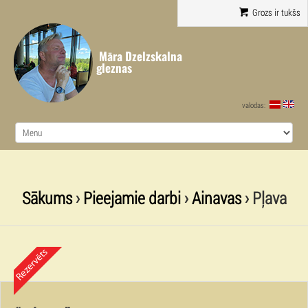
Grozs ir tukšs
Māra Dzelzskalna
gleznas
valodas:
Sākums
›
Pieejamie darbi
›
Ainavas
› Pļava