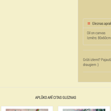
Gleznas apra
Oil on canvas
Izmērs: 80x60cm
Grūti izlemt? Pajaut
draugiem :)
APLŪKO ARĪ CITAS GLEZNAS