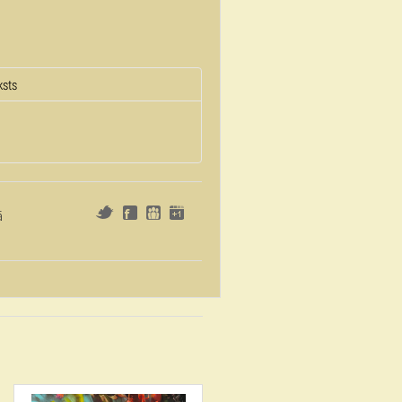
ksts
ā