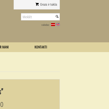
Grozs ir tukšs
valodas:
R MANI
KONTAKTI
s”
00