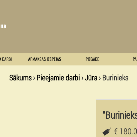
lna
A DARBI
APMAKSAS IESPĒJAS
PIEGĀDE
PA
Sākums
›
Pieejamie darbi
›
Jūra
› Burinieks
“Buriniek
€ 180.