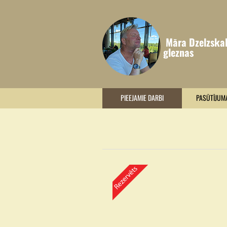
Māra Dzelzska
gleznas
PIEEJAMIE DARBI
PASŪTĪJUM