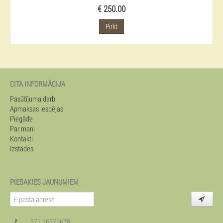
€ 250.00
Pirkt
CITA INFORMĀCIJA
Pasūtījuma darbi
Apmaksas iespējas
Piegāde
Par mani
Kontakti
Izstādes
PIESAKIES JAUNUMIEM
371 26371678