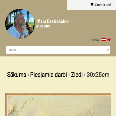
Grozs ir tukšs
Māra Dzelzskalna
gleznas
valodas:
Sākums
›
Pieejamie darbi
›
Ziedi
› 30x25cm