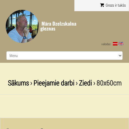
Grozs ir tukšs
Māra Dzelzskalna
gleznas
valodas:
Sākums
›
Pieejamie darbi
›
Ziedi
› 80x60cm