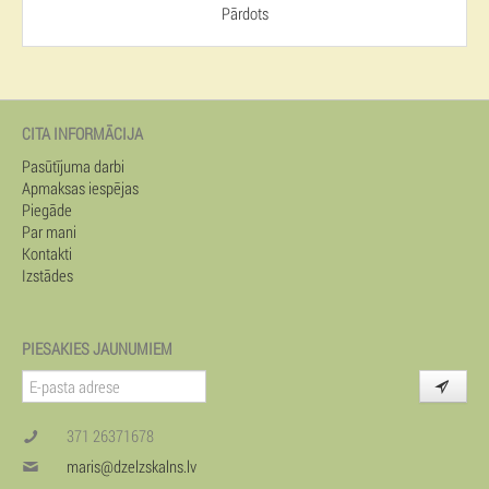
Pārdots
CITA INFORMĀCIJA
Pasūtījuma darbi
Apmaksas iespējas
Piegāde
Par mani
Kontakti
Izstādes
PIESAKIES JAUNUMIEM
371 26371678
maris@dzelzskalns.lv