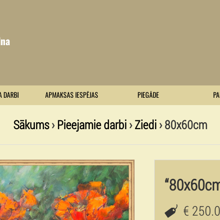
lna
A DARBI
APMAKSAS IESPĒJAS
PIEGĀDE
PA
Sākums
›
Pieejamie darbi
›
Ziedi
› 80x60cm
“80x60c
€ 250.