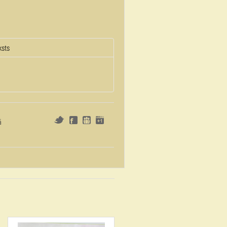
ksts
ā