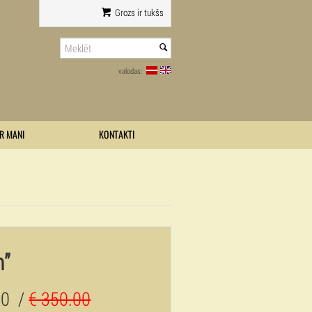
Grozs ir tukšs
valodas:
R MANI
KONTAKTI
m”
00
/
€ 350.00