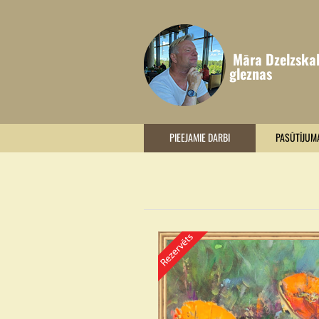
Māra Dzelzska
gleznas
PIEEJAMIE DARBI
PASŪTĪJUM