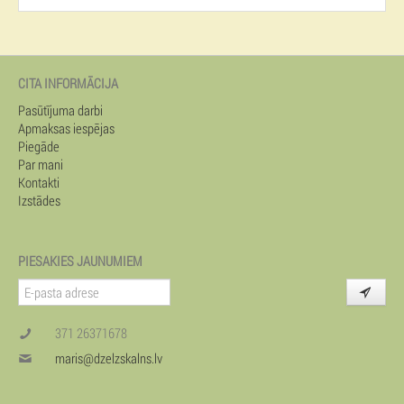
CITA INFORMĀCIJA
Pasūtījuma darbi
Apmaksas iespējas
Piegāde
Par mani
Kontakti
Izstādes
PIESAKIES JAUNUMIEM
371 26371678
maris@dzelzskalns.lv