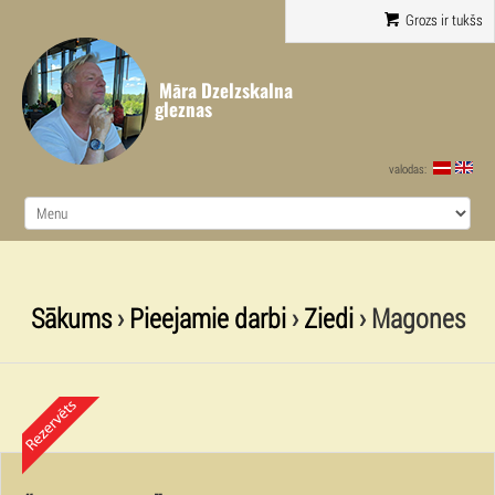
Grozs ir tukšs
Māra Dzelzskalna
gleznas
valodas:
Sākums
›
Pieejamie darbi
›
Ziedi
› Magones