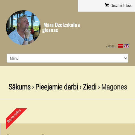
Grozs ir tukšs
Māra Dzelzskalna
gleznas
valodas:
Sākums
›
Pieejamie darbi
›
Ziedi
› Magones