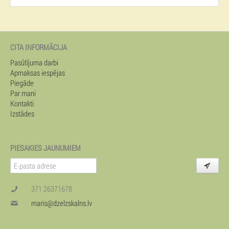
CITA INFORMĀCIJA
Pasūtījuma darbi
Apmaksas iespējas
Piegāde
Par mani
Kontakti
Izstādes
PIESAKIES JAUNUMIEM
371 26371678
maris@dzelzskalns.lv