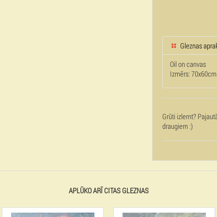
Gleznas apra
Oil on canvas
Izmērs: 70x60cm
Grūti izlemt? Pajaut
draugiem :)
APLŪKO ARĪ CITAS GLEZNAS