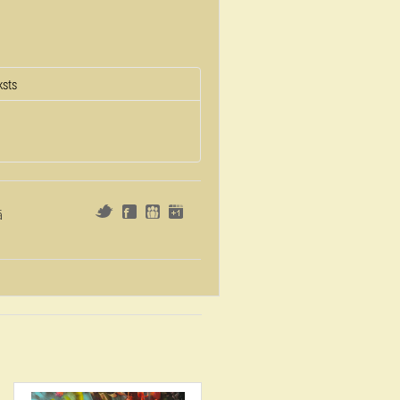
ksts
ā