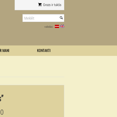
Grozs ir tukšs
valodas:
R MANI
KONTAKTI
”
00