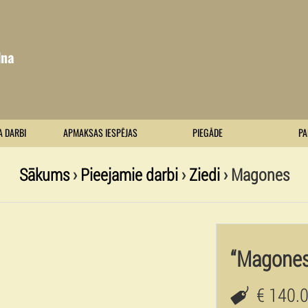
lna
A DARBI
APMAKSAS IESPĒJAS
PIEGĀDE
PA
Sākums
›
Pieejamie darbi
›
Ziedi
› Magones
“Magones
€ 140.