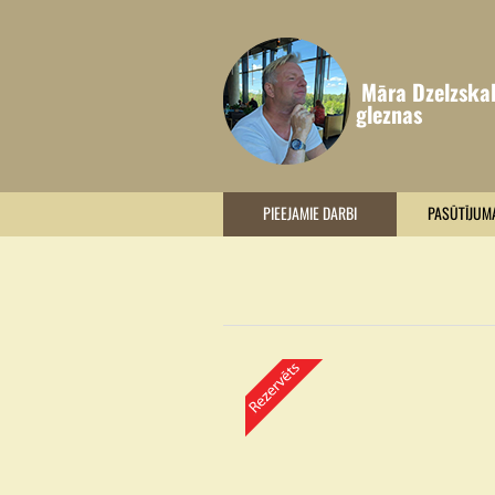
Māra Dzelzska
gleznas
PIEEJAMIE DARBI
PASŪTĪJUM