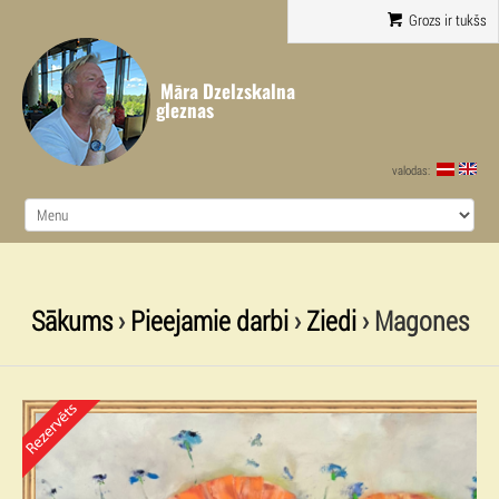
Grozs ir tukšs
Māra Dzelzskalna
gleznas
valodas:
Sākums
›
Pieejamie darbi
›
Ziedi
› Magones