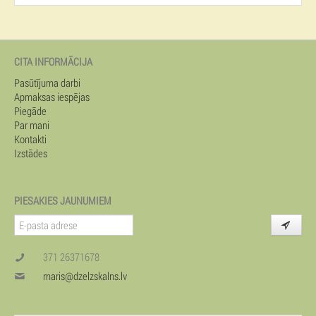
CITA INFORMĀCIJA
Pasūtījuma darbi
Apmaksas iespējas
Piegāde
Par mani
Kontakti
Izstādes
PIESAKIES JAUNUMIEM
371 26371678
maris@dzelzskalns.lv